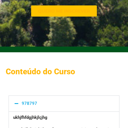
QUERO ME INSCREVER
Conteúdo do Curso
978797
ukhjfhfdgjhkjlçjhg