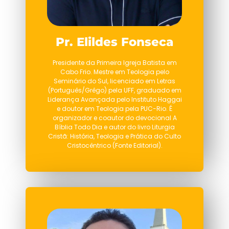
Pr. Elildes Fonseca
Presidente da Primeira Igreja Batista em
Cabo Frio. Mestre em Teologia pelo
Seminário do Sul, licenciado em Letras
(Português/Grêgo) pela UFF, graduado em
Liderança Avançada pelo Instituto Haggai
e doutor em Teologia pela PUC-Rio. É
organizador e coautor do devocional A
Bíblia Todo Dia e autor do livro Liturgia
Cristã: História, Teologia e Prática do Culto
Cristocêntrico (Fonte Editorial).