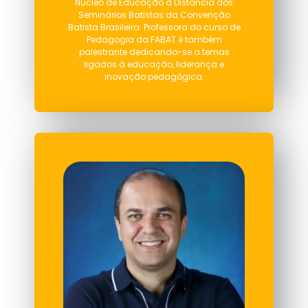
Núcleo de Educação à Distância dos
Seminários Batistas da Convenção
Batista Brasileira. Professora do curso de
Pedagogia da FABAT é também
palestrante dedicando-se a temas
ligados à educação, liderança e
inovação pedagógica.