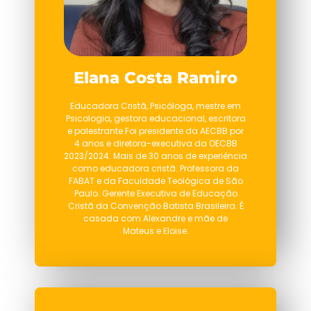
Elana Costa Ramiro
Educadora Cristã, Psicóloga, mestre em
Psicologia, gestora educacional, escritora
e palestrante.Foi presidente da AECBB por
4 anos e diretora-executiva da OECBB
2023/2024. Mais de 30 anos de experiência
como educadora cristã. Professora da
FABAT e da Faculdade Teológica de São
Paulo. Gerente Executiva de Educação
Cristã da Convenção Batista Brasileira. É
casada com Alexandre e mãe de
Mateus e Eloise.