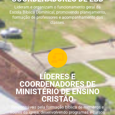
Lideram e organizam o funcionamento geral da
Escola Bíblica Dominical, promovendo planejamento,
formação de professores e acompanhamento das
classes.
LÍDERES E
COORDENADORES DE
MINISTÉRIO DE ENSINO
CRISTÃO
Responsáveis pela formação bíblica de membros e
líderes da igreja, desenvolvendo programas e cursos