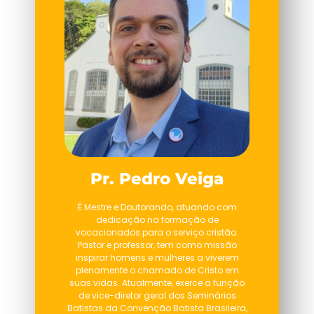
Pr. Pedro Veiga
É Mestre e Doutorando, atuando com
dedicação na formação de
vocacionados para o serviço cristão.
Pastor e professor, tem como missão
inspirar homens e mulheres a viverem
plenamente o chamado de Cristo em
suas vidas. Atualmente, exerce a função
de vice-diretor geral dos Seminários
Batistas da Convenção Batista Brasileira,