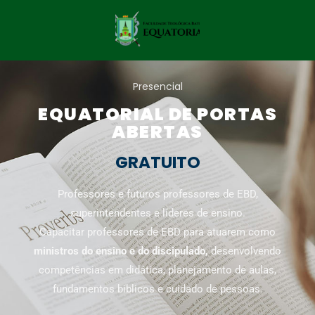
Presencial
EQUATORIAL DE PORTAS
ABERTAS
GRATUITO
Professores e futuros professores de EBD,
superintendentes e líderes de ensino.
Capacitar professores de EBD para atuarem como
ministros do ensino e do discipulado,
desenvolvendo
competências em didática, planejamento de aulas,
fundamentos bíblicos e cuidado de pessoas.