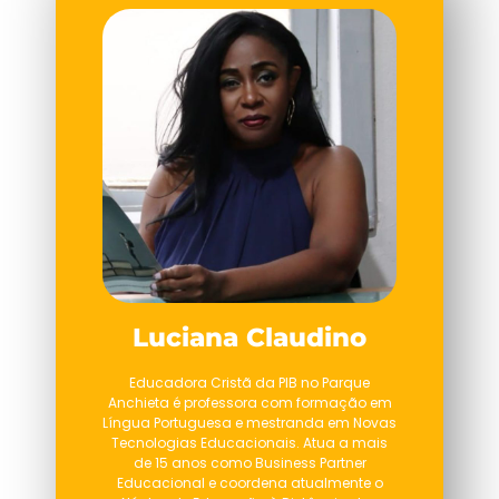
Luciana Claudino
Educadora Cristã da PIB no Parque
Anchieta é professora com formação em
Língua Portuguesa e mestranda em Novas
Tecnologias Educacionais. Atua a mais
de 15 anos como Business Partner
Educacional e coordena atualmente o