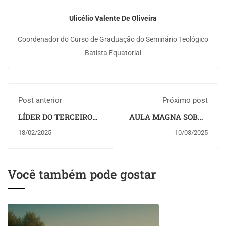
Ulicélio Valente De Oliveira
Coordenador do Curso de Graduação do Seminário Teológico
Batista Equatorial
Post anterior
Próximo post
LÍDER DO TERCEIRO
AULA MAGNA SOBRE
MILÊNIO É UM
IGREJA
18/02/2025
10/03/2025
MULTIPLICADOR
MULTIPLICADORA
MARCA INÍCIO DO
SEMESTRE NO
SEMINÁRIO
Você também pode gostar
TEOLÓGICO BATISTA
EQUATORIAL